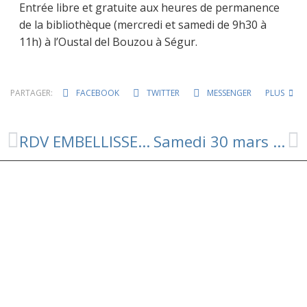
Entrée libre et gratuite aux heures de permanence
de la bibliothèque (mercredi et samedi de 9h30 à
11h) à l’Oustal del Bouzou à Ségur.
PARTAGER:
FACEBOOK
TWITTER
MESSENGER
PLUS
RDV EMBELLISSEURS LE SAMEDI 23 MARS A L’HOTEL DU VIAUR 🌱🪴
Samedi 30 mars à 11h à Ségur: Séance spéciale de Yoga