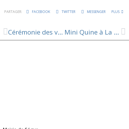
PARTAGER:
FACEBOOK
TWITTER
MESSENGER
PLUS
Cérémonie des voeux 2023: Dimanche 15 janvier
Mini Quine à La Résidence l’Oustal Del Bouzou à Ségur