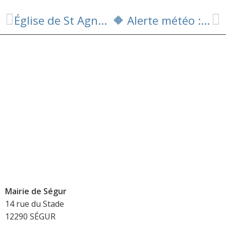
Église de St Agnan: le 31 Juillet 2025 Récital Jeunes Talents
🔶 Alerte météo : Vigilance Orange CANICULE 🔶
Mairie de Ségur
14 rue du Stade
12290 SÉGUR