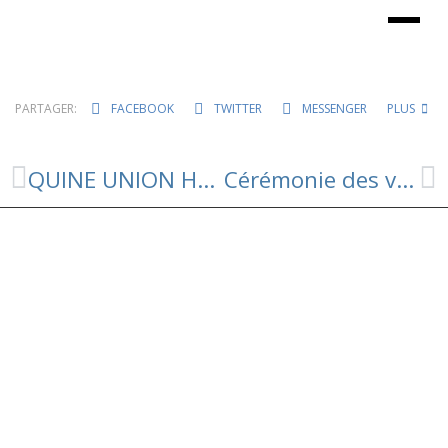
PARTAGER:
FACEBOOK
TWITTER
MESSENGER
PLUS
QUINE UNION HAUT LEVEZOU ⚽️🎅 SAMEDI 17 DECEMBRE A VEZINS
Cérémonie des voeux 2023: Dimanche 15 janvier