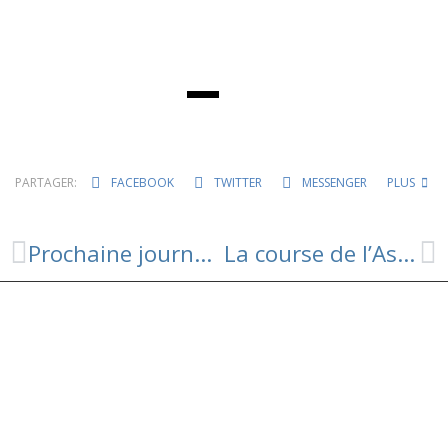
PARTAGER:
FACEBOOK
TWITTER
MESSENGER
PLUS
Prochaine journée des bénévoles : Samedi 28 mai
La course de l’Ascension’elle est de retour