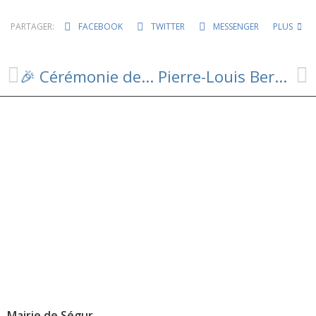
PARTAGER:
FACEBOOK
TWITTER
MESSENGER
PLUS
🎉 Cérémonie des Vœux 2026 🎉
Pierre-Louis Bernad élu maire et installation du conseil municipal 🏛️
Mairie de Ségur