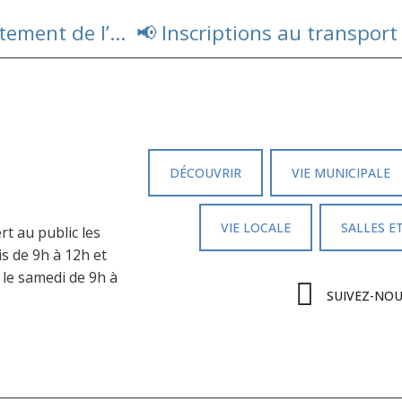
🌡️En raison des fortes chaleurs, le département de l’Aveyron passe en vigilance ORANGE CANICULE dimanche 21 juin 2026 à partir 12 heures
DÉCOUVRIR
VIE MUNICIPALE
VIE LOCALE
SALLES E
rt au public les
is de 9h à 12h et
 le samedi de 9h à
SUIVEZ-NO