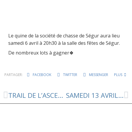
Le quine de la société de chasse de Ségur aura lieu
samedi 6 avril à 20h30 à la salle des fêtes de Ségur.
De nombreux lots à gagner🍀
PARTAGER:
FACEBOOK
TWITTER
MESSENGER
PLUS
TRAIL DE L’ASCENSION’ELLE : JEUDI 9MAI 2024 🏃‍♀️🏃🏃‍♂️
SAMEDI 13 AVRIL : QUINE DU FOOT A SEGUR ⚽️