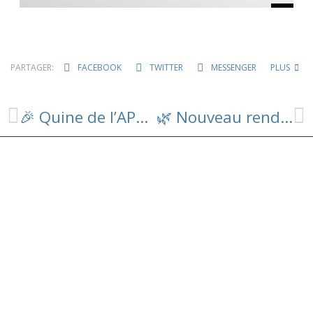
PARTAGER:
FACEBOOK
TWITTER
MESSENGER
PLUS
🎉 Quine de l’APE – École de Ségur 🎉
🌿 Nouveau rendez-vous des Embellisseurs – Samedi 18 octobre 🌿