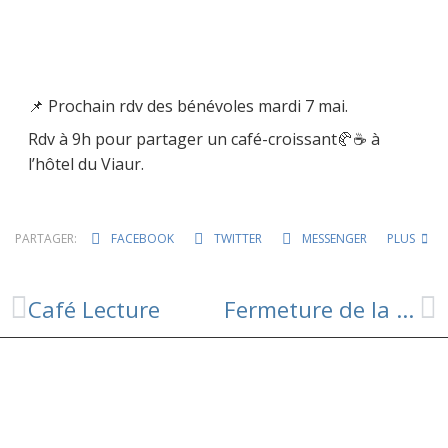
📌 Prochain rdv des bénévoles mardi 7 mai.
Rdv à 9h pour partager un café-croissant🥐☕️ à
l’hôtel du Viaur.
PARTAGER:
FACEBOOK
TWITTER
MESSENGER
PLUS
Café Lecture
Fermeture de la mairie et de l’agence postale le 10 et 11 mai