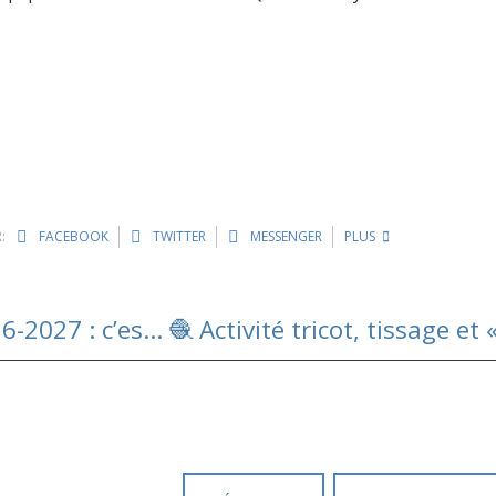
:
FACEBOOK
TWITTER
MESSENGER
PLUS
📢 Inscriptions au transport scolaire 2026-2027 : c’est ouvert ! 🚌🎒