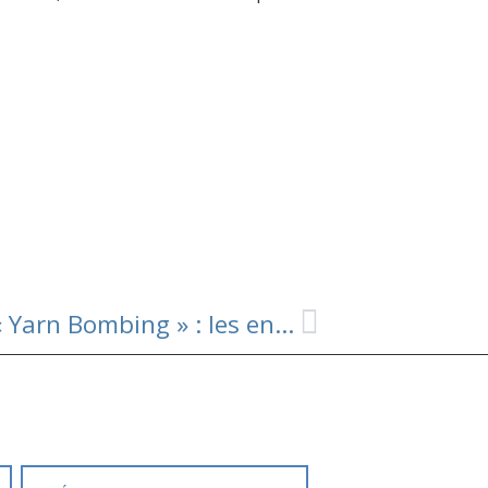
🧶 Activité tricot, tissage et « Yarn Bombing » : les enfants ont décoré la cour de l’école 🌈